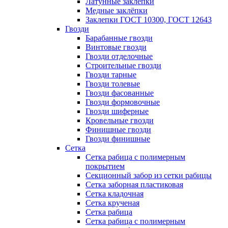
Латунные заклепки
Медные заклёпки
Заклепки ГОСТ 10300, ГОСТ 12643
Гвозди
Барабанные гвозди
Винтовые гвозди
Гвозди отделочные
Строительные гвозди
Гвозди тарные
Гвозди толевые
Гвозди фасованные
Гвозди формовочные
Гвозди шиферные
Кровельные гвозди
Финишные гвозди
Гвозди финишные
Сетка
Сетка рабица с полимерным
покрытием
Секционный забор из сетки рабицы
Сетка заборная пластиковая
Сетка кладочная
Сетка крученая
Сетка рабица
Сетка рабица с полимерным