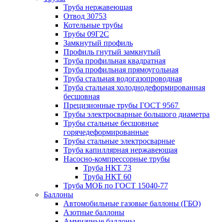
Труба нержавеющая
Отвод 30753
Котельные трубы
Трубы 09Г2С
Замкнутый профиль
Профиль гнутый замкнутый
Труба профильная квадратная
Труба профильная прямоугольная
Труба стальная водогазопроводная
Труба стальная холоднодеформированная
бесшовная
Прецизионные трубы ГОСТ 9567
Трубы электросварные большого диаметра
Трубы стальные бесшовные
горячедеформированные
Трубы стальные электросварные
Труба капиллярная нержавеющая
Насосно-компрессорные трубы
Труба НКТ 73
Труба НКТ 60
Труба МОБ по ГОСТ 15040-77
Баллоны
Автомобильные газовые баллоны (ГБО)
Азотные баллоны
Аммиачные баллоны