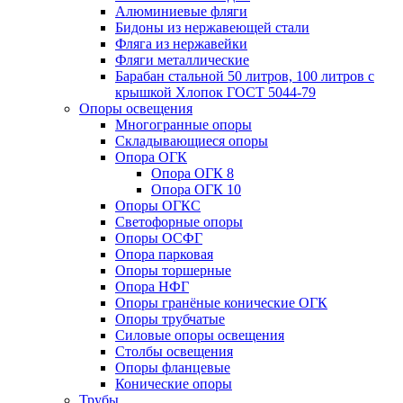
Алюминиевые фляги
Бидоны из нержавеющей стали
Фляга из нержавейки
Фляги металлические
Барабан стальной 50 литров, 100 литров с
крышкой Хлопок ГОСТ 5044-79
Опоры освещения
Многогранные опоры
Складывающиеся опоры
Опора ОГК
Опора ОГК 8
Опора ОГК 10
Опоры ОГКС
Светофорные опоры
Опоры ОСФГ
Опора парковая
Опоры торшерные
Опора НФГ
Опоры гранёные конические ОГК
Опоры трубчатые
Силовые опоры освещения
Столбы освещения
Опоры фланцевые
Конические опоры
Трубы