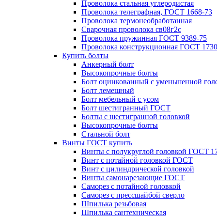
Проволока стальная углеродистая
Проволока телеграфная, ГОСТ 1668-73
Проволока термонеобработанная
Сварочная проволока св08г2с
Проволока пружинная ГОСТ 9389-75
Проволока конструкционная ГОСТ 1730
Купить болты
Анкерный болт
Высокопрочные болты
Болт оцинкованный с уменьшенной гол
Болт лемешный
Болт мебельный с усом
Болт шестигранный ГОСТ
Болты с шестигранной головкой
Высокопрочные болты
Стальной болт
Винты ГОСТ купить
Винты с полукруглой головкой ГОСТ 1
Винт с потайной головкой ГОСТ
Винт с цилиндрической головкой
Винты самонарезающие ГОСТ
Саморез с потайной головкой
Саморез с прессшайбой сверло
Шпилька резьбовая
Шпилька сантехническая