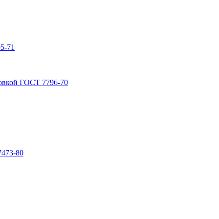
5-71
овкой ГОСТ 7796-70
7473-80