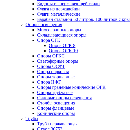
Бидоны из нержавеющей стали
Фляга из нержавейки
Фляги металлические
Барабан стальной 50 литров, 100 литров с к
Опоры освещения
Многогранные опоры
Складывающиеся опоры
Опора ОГК
Опора ОГК 8
Опора ОГК 10
Опоры ОГКС
Светофорные опоры
Опоры ОСФГ
Опора парковая
Опоры торшерные
Опора НФГ
Опоры гранёные конические ОГК
Опоры трубчатые
Силовые опоры освещения
Столбы освещения
Опоры фланцевые
Конические опоры
Трубы
Труба нержавеющая
Отвод 30753