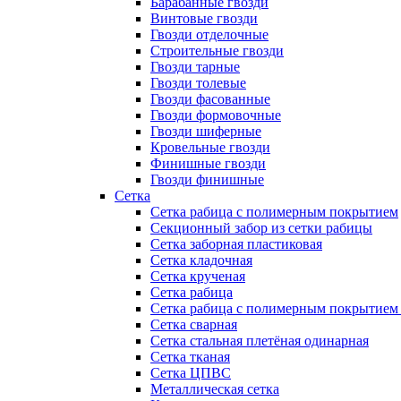
Барабанные гвозди
Винтовые гвозди
Гвозди отделочные
Строительные гвозди
Гвозди тарные
Гвозди толевые
Гвозди фасованные
Гвозди формовочные
Гвозди шиферные
Кровельные гвозди
Финишные гвозди
Гвозди финишные
Сетка
Сетка рабица с полимерным покрытием
Секционный забор из сетки рабицы
Сетка заборная пластиковая
Сетка кладочная
Сетка крученая
Сетка рабица
Сетка рабица с полимерным покрытием
Сетка сварная
Сетка стальная плетёная одинарная
Сетка тканая
Сетка ЦПВС
Металлическая сетка