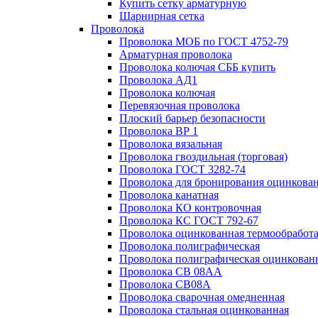
Купить сетку арматурную
Шарнирная сетка
Проволока
Проволока МОБ по ГОСТ 4752-79
Арматурная проволока
Проволока колючая СББ купить
Проволока АД1
Проволока колючая
Перевязочная проволока
Плоский барьер безопасности
Проволока ВР 1
Проволока вязальная
Проволока гвоздильная (торговая)
Проволока ГОСТ 3282-74
Проволока для бронирования оцинкова
Проволока канатная
Проволока КО контровочная
Проволока КС ГОСТ 792-67
Проволока оцинкованная термообработ
Проволока полиграфическая
Проволока полиграфическая оцинкован
Проволока СВ 08АА
Проволока СВ08А
Проволока сварочная омедненная
Проволока стальная оцинкованная