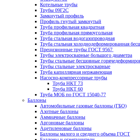
Котельные трубы
Трубы 09Г2С
Замкнутый профиль
Профиль гнутый замкнутый
Труба профильная квадратная
Труба профильная прямоугольная
Труба стальная водогазопроводная
Труба стальная холоднодеформированная бес
Прецизионные трубы ГОСТ 9567
Трубы электросварные большого диаметра
Трубы стальные бесшовные горячедеформиро
Трубы стальные электросварные
Труба капиллярная нержавеющая
Насосно-компрессорные трубы
Труба НКТ 73
Труба НКТ 60
Труба МОБ по ГОСТ 15040-77
Баллоны
Автомобильные газовые баллоны (ГБО)
Азотные баллоны
Аммиачные баллоны
Аргоновые баллоны
Ацетиленовые баллоны
Баллоны малого и среднего объема ГОСТ
Баллоны и огнетушители