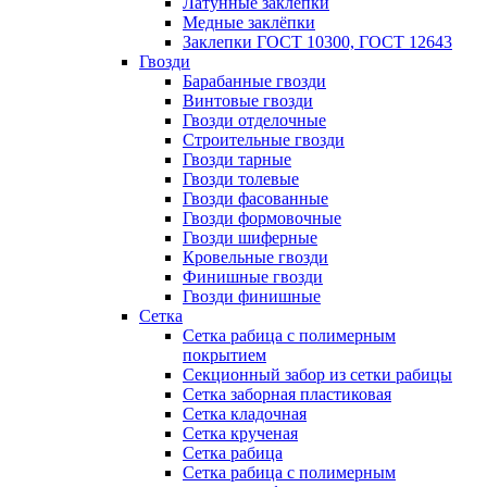
Латунные заклепки
Медные заклёпки
Заклепки ГОСТ 10300, ГОСТ 12643
Гвозди
Барабанные гвозди
Винтовые гвозди
Гвозди отделочные
Строительные гвозди
Гвозди тарные
Гвозди толевые
Гвозди фасованные
Гвозди формовочные
Гвозди шиферные
Кровельные гвозди
Финишные гвозди
Гвозди финишные
Сетка
Сетка рабица с полимерным
покрытием
Секционный забор из сетки рабицы
Сетка заборная пластиковая
Сетка кладочная
Сетка крученая
Сетка рабица
Сетка рабица с полимерным