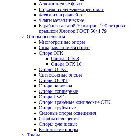
Алюминиевые фляги
Бидоны из нержавеющей стали
Фляга из нержавейки
Фляги металлические
Барабан стальной 50 литров, 100 литров с
крышкой Хлопок ГОСТ 5044-79
Опоры освещения
Многогранные опоры
Складывающиеся опоры
Опора ОГК
Опора ОГК 8
Опора ОГК 10
Опоры ОГКС
Светофорные опоры
Опоры ОСФГ
Опора парковая
Опоры торшерные
Опора НФГ
Опоры гранёные конические ОГК
Опоры трубчатые
Силовые опоры освещения
Столбы освещения
Опоры фланцевые
Конические опоры
Трубы