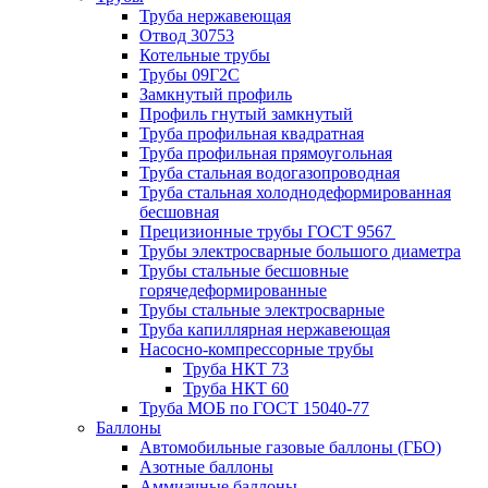
Труба нержавеющая
Отвод 30753
Котельные трубы
Трубы 09Г2С
Замкнутый профиль
Профиль гнутый замкнутый
Труба профильная квадратная
Труба профильная прямоугольная
Труба стальная водогазопроводная
Труба стальная холоднодеформированная
бесшовная
Прецизионные трубы ГОСТ 9567
Трубы электросварные большого диаметра
Трубы стальные бесшовные
горячедеформированные
Трубы стальные электросварные
Труба капиллярная нержавеющая
Насосно-компрессорные трубы
Труба НКТ 73
Труба НКТ 60
Труба МОБ по ГОСТ 15040-77
Баллоны
Автомобильные газовые баллоны (ГБО)
Азотные баллоны
Аммиачные баллоны