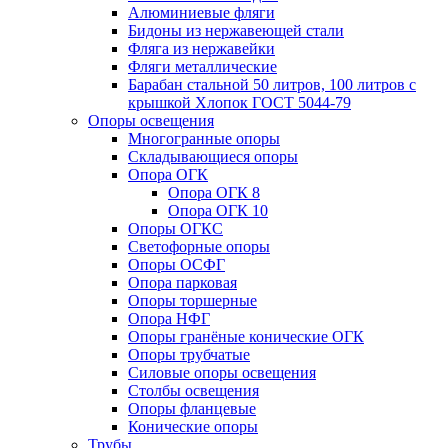
Алюминиевые фляги
Бидоны из нержавеющей стали
Фляга из нержавейки
Фляги металлические
Барабан стальной 50 литров, 100 литров с
крышкой Хлопок ГОСТ 5044-79
Опоры освещения
Многогранные опоры
Складывающиеся опоры
Опора ОГК
Опора ОГК 8
Опора ОГК 10
Опоры ОГКС
Светофорные опоры
Опоры ОСФГ
Опора парковая
Опоры торшерные
Опора НФГ
Опоры гранёные конические ОГК
Опоры трубчатые
Силовые опоры освещения
Столбы освещения
Опоры фланцевые
Конические опоры
Трубы