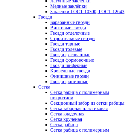
Латунные заклепки
Медные заклёпки
Заклепки ГОСТ 10300, ГОСТ 12643
Гвозди
Барабанные гвозди
Винтовые гвозди
Гвозди отделочные
Строительные гвозди
Гвозди тарные
Гвозди толевые
Гвозди фасованные
Гвозди формовочные
Гвозди шиферные
Кровельные гвозди
Финишные гвозди
Гвозди финишные
Сетка
Сетка рабица с полимерным
покрытием
Секционный забор из сетки рабицы
Сетка заборная пластиковая
Сетка кладочная
Сетка крученая
Сетка рабица
Сетка рабица с полимерным