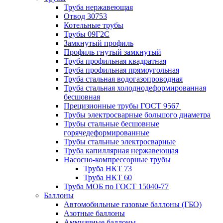
Труба нержавеющая
Отвод 30753
Котельные трубы
Трубы 09Г2С
Замкнутый профиль
Профиль гнутый замкнутый
Труба профильная квадратная
Труба профильная прямоугольная
Труба стальная водогазопроводная
Труба стальная холоднодеформированная
бесшовная
Прецизионные трубы ГОСТ 9567
Трубы электросварные большого диаметра
Трубы стальные бесшовные
горячедеформированные
Трубы стальные электросварные
Труба капиллярная нержавеющая
Насосно-компрессорные трубы
Труба НКТ 73
Труба НКТ 60
Труба МОБ по ГОСТ 15040-77
Баллоны
Автомобильные газовые баллоны (ГБО)
Азотные баллоны
Аммиачные баллоны