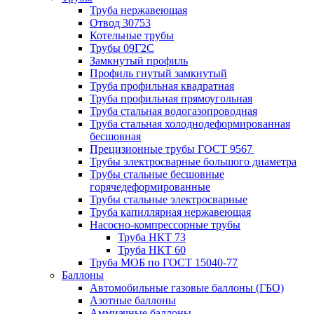
Труба нержавеющая
Отвод 30753
Котельные трубы
Трубы 09Г2С
Замкнутый профиль
Профиль гнутый замкнутый
Труба профильная квадратная
Труба профильная прямоугольная
Труба стальная водогазопроводная
Труба стальная холоднодеформированная
бесшовная
Прецизионные трубы ГОСТ 9567
Трубы электросварные большого диаметра
Трубы стальные бесшовные
горячедеформированные
Трубы стальные электросварные
Труба капиллярная нержавеющая
Насосно-компрессорные трубы
Труба НКТ 73
Труба НКТ 60
Труба МОБ по ГОСТ 15040-77
Баллоны
Автомобильные газовые баллоны (ГБО)
Азотные баллоны
Аммиачные баллоны