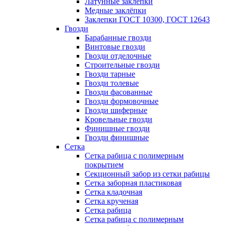
Латунные заклепки
Медные заклёпки
Заклепки ГОСТ 10300, ГОСТ 12643
Гвозди
Барабанные гвозди
Винтовые гвозди
Гвозди отделочные
Строительные гвозди
Гвозди тарные
Гвозди толевые
Гвозди фасованные
Гвозди формовочные
Гвозди шиферные
Кровельные гвозди
Финишные гвозди
Гвозди финишные
Сетка
Сетка рабица с полимерным
покрытием
Секционный забор из сетки рабицы
Сетка заборная пластиковая
Сетка кладочная
Сетка крученая
Сетка рабица
Сетка рабица с полимерным