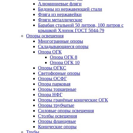
Алюминиевые фляги
Бидоны из нержавеющей стали
Фляга из нержавейки
Фляги металлические
Барабан стальной 50 литров, 100 литров с
крышкой Хлопок ГОСТ 5044-79
Опоры освещения
Многогранные опоры
Складывающиеся опоры
Опора ОГК
Опора ОГК 8
Опора ОГК 10
Опоры ОГКС
Светофорные опоры
Опоры ОСФГ
Опора парковая
Опоры торшерные
Опора НФГ
Опоры гранёные конические ОГК
Опоры трубчатые
Силовые опоры освещения
Столбы освещения
Опоры фланцевые
Конические опоры
Трубы