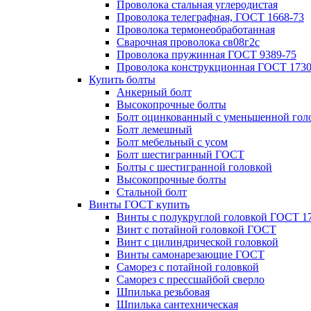
Проволока стальная углеродистая
Проволока телеграфная, ГОСТ 1668-73
Проволока термонеобработанная
Сварочная проволока св08г2с
Проволока пружинная ГОСТ 9389-75
Проволока конструкционная ГОСТ 1730
Купить болты
Анкерный болт
Высокопрочные болты
Болт оцинкованный с уменьшенной гол
Болт лемешный
Болт мебельный с усом
Болт шестигранный ГОСТ
Болты с шестигранной головкой
Высокопрочные болты
Стальной болт
Винты ГОСТ купить
Винты с полукруглой головкой ГОСТ 1
Винт с потайной головкой ГОСТ
Винт с цилиндрической головкой
Винты самонарезающие ГОСТ
Саморез с потайной головкой
Саморез с прессшайбой сверло
Шпилька резьбовая
Шпилька сантехническая