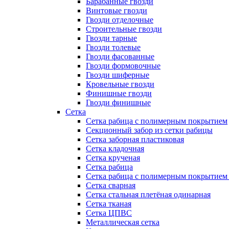
Барабанные гвозди
Винтовые гвозди
Гвозди отделочные
Строительные гвозди
Гвозди тарные
Гвозди толевые
Гвозди фасованные
Гвозди формовочные
Гвозди шиферные
Кровельные гвозди
Финишные гвозди
Гвозди финишные
Сетка
Сетка рабица с полимерным покрытием
Секционный забор из сетки рабицы
Сетка заборная пластиковая
Сетка кладочная
Сетка крученая
Сетка рабица
Сетка рабица с полимерным покрытием
Сетка сварная
Сетка стальная плетёная одинарная
Сетка тканая
Сетка ЦПВС
Металлическая сетка