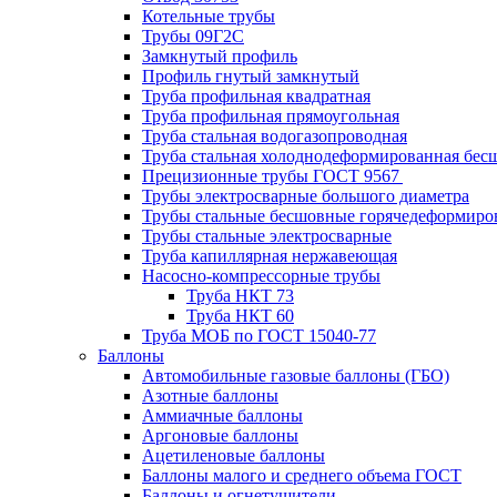
Котельные трубы
Трубы 09Г2С
Замкнутый профиль
Профиль гнутый замкнутый
Труба профильная квадратная
Труба профильная прямоугольная
Труба стальная водогазопроводная
Труба стальная холоднодеформированная бес
Прецизионные трубы ГОСТ 9567
Трубы электросварные большого диаметра
Трубы стальные бесшовные горячедеформиро
Трубы стальные электросварные
Труба капиллярная нержавеющая
Насосно-компрессорные трубы
Труба НКТ 73
Труба НКТ 60
Труба МОБ по ГОСТ 15040-77
Баллоны
Автомобильные газовые баллоны (ГБО)
Азотные баллоны
Аммиачные баллоны
Аргоновые баллоны
Ацетиленовые баллоны
Баллоны малого и среднего объема ГОСТ
Баллоны и огнетушители