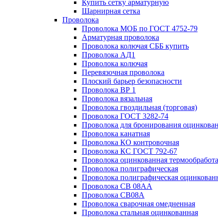
Купить сетку арматурную
Шарнирная сетка
Проволока
Проволока МОБ по ГОСТ 4752-79
Арматурная проволока
Проволока колючая СББ купить
Проволока АД1
Проволока колючая
Перевязочная проволока
Плоский барьер безопасности
Проволока ВР 1
Проволока вязальная
Проволока гвоздильная (торговая)
Проволока ГОСТ 3282-74
Проволока для бронирования оцинкова
Проволока канатная
Проволока КО контровочная
Проволока КС ГОСТ 792-67
Проволока оцинкованная термообработ
Проволока полиграфическая
Проволока полиграфическая оцинкован
Проволока СВ 08АА
Проволока СВ08А
Проволока сварочная омедненная
Проволока стальная оцинкованная