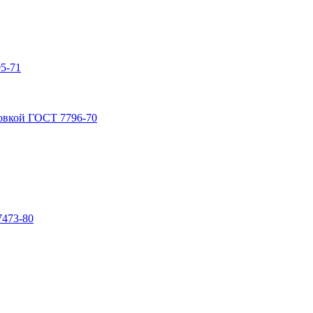
5-71
овкой ГОСТ 7796-70
7473-80