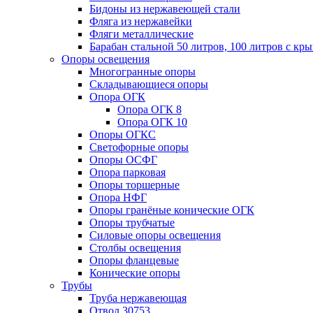
Бидоны из нержавеющей стали
Фляга из нержавейки
Фляги металлические
Барабан стальной 50 литров, 100 литров с к
Опоры освещения
Многогранные опоры
Складывающиеся опоры
Опора ОГК
Опора ОГК 8
Опора ОГК 10
Опоры ОГКС
Светофорные опоры
Опоры ОСФГ
Опора парковая
Опоры торшерные
Опора НФГ
Опоры гранёные конические ОГК
Опоры трубчатые
Силовые опоры освещения
Столбы освещения
Опоры фланцевые
Конические опоры
Трубы
Труба нержавеющая
Отвод 30753