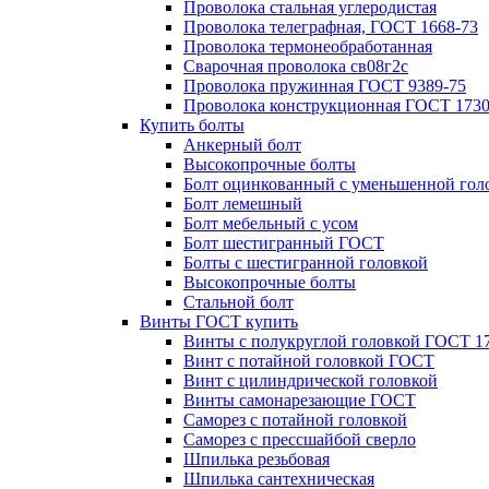
Проволока стальная углеродистая
Проволока телеграфная, ГОСТ 1668-73
Проволока термонеобработанная
Сварочная проволока св08г2с
Проволока пружинная ГОСТ 9389-75
Проволока конструкционная ГОСТ 1730
Купить болты
Анкерный болт
Высокопрочные болты
Болт оцинкованный с уменьшенной гол
Болт лемешный
Болт мебельный с усом
Болт шестигранный ГОСТ
Болты с шестигранной головкой
Высокопрочные болты
Стальной болт
Винты ГОСТ купить
Винты с полукруглой головкой ГОСТ 1
Винт с потайной головкой ГОСТ
Винт с цилиндрической головкой
Винты самонарезающие ГОСТ
Саморез с потайной головкой
Саморез с прессшайбой сверло
Шпилька резьбовая
Шпилька сантехническая