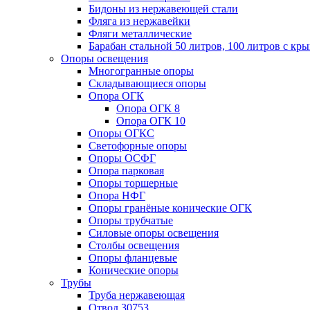
Бидоны из нержавеющей стали
Фляга из нержавейки
Фляги металлические
Барабан стальной 50 литров, 100 литров с к
Опоры освещения
Многогранные опоры
Складывающиеся опоры
Опора ОГК
Опора ОГК 8
Опора ОГК 10
Опоры ОГКС
Светофорные опоры
Опоры ОСФГ
Опора парковая
Опоры торшерные
Опора НФГ
Опоры гранёные конические ОГК
Опоры трубчатые
Силовые опоры освещения
Столбы освещения
Опоры фланцевые
Конические опоры
Трубы
Труба нержавеющая
Отвод 30753