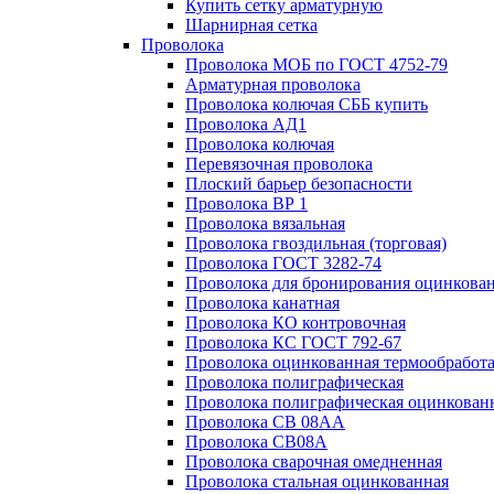
Купить сетку арматурную
Шарнирная сетка
Проволока
Проволока МОБ по ГОСТ 4752-79
Арматурная проволока
Проволока колючая СББ купить
Проволока АД1
Проволока колючая
Перевязочная проволока
Плоский барьер безопасности
Проволока ВР 1
Проволока вязальная
Проволока гвоздильная (торговая)
Проволока ГОСТ 3282-74
Проволока для бронирования оцинкова
Проволока канатная
Проволока КО контровочная
Проволока КС ГОСТ 792-67
Проволока оцинкованная термообработ
Проволока полиграфическая
Проволока полиграфическая оцинкован
Проволока СВ 08АА
Проволока СВ08А
Проволока сварочная омедненная
Проволока стальная оцинкованная