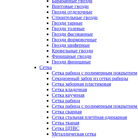
Барабанные гвозди
Винтовые гвозди
Гвозди отделочные
Строительные гвозди
Гвозди тарные
Гвозди толевые
Гвозди фасованные
Гвозди формовочные
Гвозди шиферные
Кровельные гвозди
Финишные гвозди
Гвозди финишные
Сетка
Сетка рабица с полимерным покрытием
Секционный забор из сетки рабицы
Сетка заборная пластиковая
Сетка кладочная
Сетка крученая
Сетка рабица
Сетка рабица с полимерным покрытием
Сетка сварная
Сетка стальная плетёная одинарная
Сетка тканая
Сетка ЦПВС
Металлическая сетка