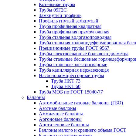
Котельные трубы
Трубы 09Г2С
Замкнутый профиль
Профиль гнутый замкнутый
Труба профильная квадратная
Труба профильная прямоугольная
Труба стальная водогазопроводная
Труба стальная холоднодеформированная бес
Прецизионные трубы ГОСТ 9567
Трубы электросварные большого диаметра
Трубы стальные бесшовные горячедеформиро
Трубы стальные электросварные
Труба капиллярная нержавеющая
Насосно-компрессорные трубы
Труба НКТ 73
Труба НКТ 60
Труба МОБ по ГОСТ 15040-77
Баллоны
Автомобильные газовые баллоны (ГБО)
Азотные баллоны
Аммиачные баллоны
Аргоновые баллоны
Ацетиленовые баллоны
Баллоны малого и среднего объема ГОСТ
Баллоны и огнетушители