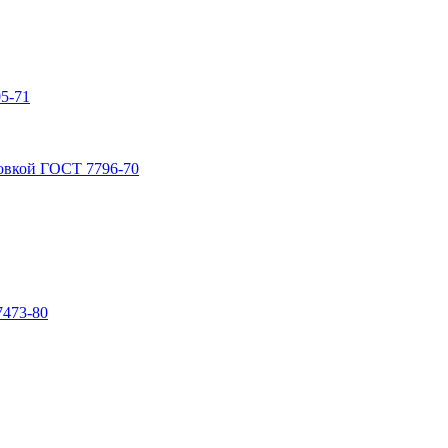
5-71
овкой ГОСТ 7796-70
7473-80