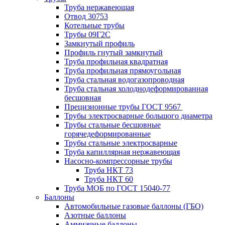
Труба нержавеющая
Отвод 30753
Котельные трубы
Трубы 09Г2С
Замкнутый профиль
Профиль гнутый замкнутый
Труба профильная квадратная
Труба профильная прямоугольная
Труба стальная водогазопроводная
Труба стальная холоднодеформированная
бесшовная
Прецизионные трубы ГОСТ 9567
Трубы электросварные большого диаметра
Трубы стальные бесшовные
горячедеформированные
Трубы стальные электросварные
Труба капиллярная нержавеющая
Насосно-компрессорные трубы
Труба НКТ 73
Труба НКТ 60
Труба МОБ по ГОСТ 15040-77
Баллоны
Автомобильные газовые баллоны (ГБО)
Азотные баллоны
Аммиачные баллоны