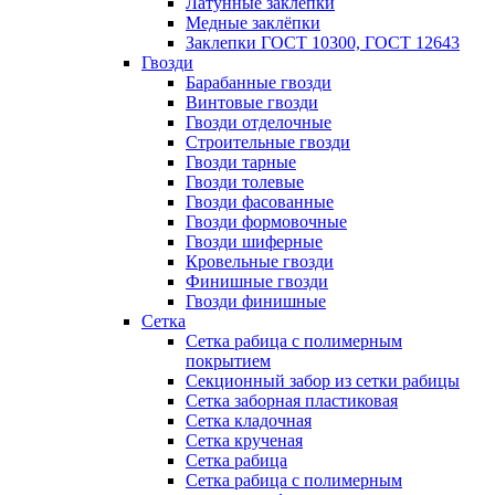
Латунные заклепки
Медные заклёпки
Заклепки ГОСТ 10300, ГОСТ 12643
Гвозди
Барабанные гвозди
Винтовые гвозди
Гвозди отделочные
Строительные гвозди
Гвозди тарные
Гвозди толевые
Гвозди фасованные
Гвозди формовочные
Гвозди шиферные
Кровельные гвозди
Финишные гвозди
Гвозди финишные
Сетка
Сетка рабица с полимерным
покрытием
Секционный забор из сетки рабицы
Сетка заборная пластиковая
Сетка кладочная
Сетка крученая
Сетка рабица
Сетка рабица с полимерным