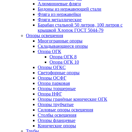
Алюминиевые фляги
Бидоны из нержавеющей стали
Фляга из нержавейки
Фляги металлические
Барабан стальной 50 литров, 100 литров с
крышкой Хлопок ГОСТ 5044-79
Опоры освещения
Многогранные опоры
Складывающиеся опоры
Опора ОГК
Опора ОГК 8
Опора ОГК 10
Опоры ОГКС
Светофорные опоры
Опоры ОСФГ
Опора парковая
Опоры торшерные
Опора НФГ
Опоры гранёные конические ОГК
Опоры трубчатые
Силовые опоры освещения
Столбы освещения
Опоры фланцевые
Конические опоры
Трубы