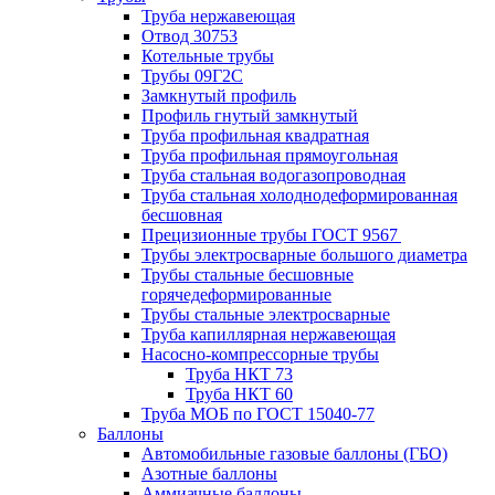
Труба нержавеющая
Отвод 30753
Котельные трубы
Трубы 09Г2С
Замкнутый профиль
Профиль гнутый замкнутый
Труба профильная квадратная
Труба профильная прямоугольная
Труба стальная водогазопроводная
Труба стальная холоднодеформированная
бесшовная
Прецизионные трубы ГОСТ 9567
Трубы электросварные большого диаметра
Трубы стальные бесшовные
горячедеформированные
Трубы стальные электросварные
Труба капиллярная нержавеющая
Насосно-компрессорные трубы
Труба НКТ 73
Труба НКТ 60
Труба МОБ по ГОСТ 15040-77
Баллоны
Автомобильные газовые баллоны (ГБО)
Азотные баллоны
Аммиачные баллоны