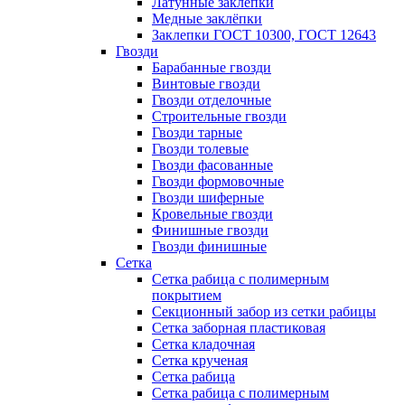
Латунные заклепки
Медные заклёпки
Заклепки ГОСТ 10300, ГОСТ 12643
Гвозди
Барабанные гвозди
Винтовые гвозди
Гвозди отделочные
Строительные гвозди
Гвозди тарные
Гвозди толевые
Гвозди фасованные
Гвозди формовочные
Гвозди шиферные
Кровельные гвозди
Финишные гвозди
Гвозди финишные
Сетка
Сетка рабица с полимерным
покрытием
Секционный забор из сетки рабицы
Сетка заборная пластиковая
Сетка кладочная
Сетка крученая
Сетка рабица
Сетка рабица с полимерным