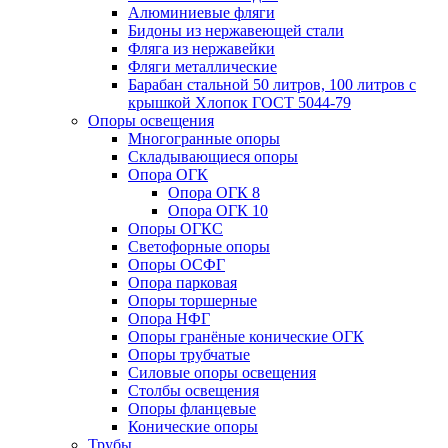
Алюминиевые фляги
Бидоны из нержавеющей стали
Фляга из нержавейки
Фляги металлические
Барабан стальной 50 литров, 100 литров с
крышкой Хлопок ГОСТ 5044-79
Опоры освещения
Многогранные опоры
Складывающиеся опоры
Опора ОГК
Опора ОГК 8
Опора ОГК 10
Опоры ОГКС
Светофорные опоры
Опоры ОСФГ
Опора парковая
Опоры торшерные
Опора НФГ
Опоры гранёные конические ОГК
Опоры трубчатые
Силовые опоры освещения
Столбы освещения
Опоры фланцевые
Конические опоры
Трубы