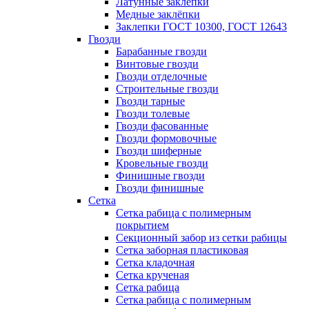
Латунные заклепки
Медные заклёпки
Заклепки ГОСТ 10300, ГОСТ 12643
Гвозди
Барабанные гвозди
Винтовые гвозди
Гвозди отделочные
Строительные гвозди
Гвозди тарные
Гвозди толевые
Гвозди фасованные
Гвозди формовочные
Гвозди шиферные
Кровельные гвозди
Финишные гвозди
Гвозди финишные
Сетка
Сетка рабица с полимерным
покрытием
Секционный забор из сетки рабицы
Сетка заборная пластиковая
Сетка кладочная
Сетка крученая
Сетка рабица
Сетка рабица с полимерным