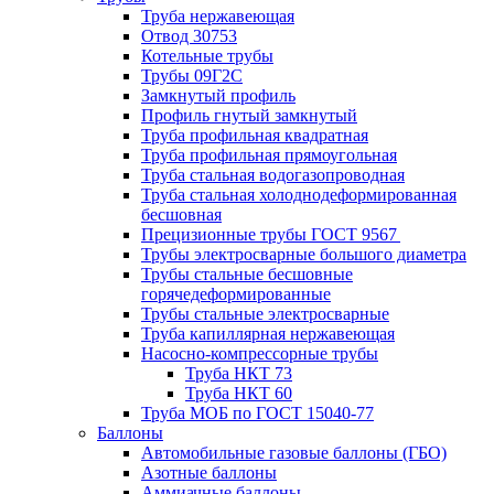
Труба нержавеющая
Отвод 30753
Котельные трубы
Трубы 09Г2С
Замкнутый профиль
Профиль гнутый замкнутый
Труба профильная квадратная
Труба профильная прямоугольная
Труба стальная водогазопроводная
Труба стальная холоднодеформированная
бесшовная
Прецизионные трубы ГОСТ 9567
Трубы электросварные большого диаметра
Трубы стальные бесшовные
горячедеформированные
Трубы стальные электросварные
Труба капиллярная нержавеющая
Насосно-компрессорные трубы
Труба НКТ 73
Труба НКТ 60
Труба МОБ по ГОСТ 15040-77
Баллоны
Автомобильные газовые баллоны (ГБО)
Азотные баллоны
Аммиачные баллоны