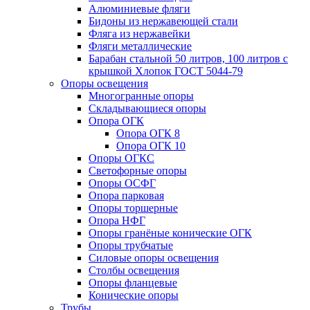
Алюминиевые фляги
Бидоны из нержавеющей стали
Фляга из нержавейки
Фляги металлические
Барабан стальной 50 литров, 100 литров с
крышкой Хлопок ГОСТ 5044-79
Опоры освещения
Многогранные опоры
Складывающиеся опоры
Опора ОГК
Опора ОГК 8
Опора ОГК 10
Опоры ОГКС
Светофорные опоры
Опоры ОСФГ
Опора парковая
Опоры торшерные
Опора НФГ
Опоры гранёные конические ОГК
Опоры трубчатые
Силовые опоры освещения
Столбы освещения
Опоры фланцевые
Конические опоры
Трубы