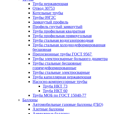
Труба нержавеющая
Отвод 30753
Котельные трубы
Трубы 09Г2С
Замкнутый профиль
Профиль гнутый замкнутый
Труба профильная квадратная
Труба профильная прямоугольная
Труба стальная водогазопроводная
Труба стальная холоднодеформированная
бесшовная
Прецизионные трубы ГОСТ 9567
Трубы электросварные большого диаметра
Трубы стальные бесшовные
горячедеформированные
Трубы стальные электросварные
Труба капиллярная нержавеющая
Насосно-компрессорные трубы
Труба НКТ 73
Труба НКТ 60
Труба МОБ по ГОСТ 15040-77
Баллоны
Автомобильные газовые баллоны (ГБО)
Азотные баллоны
Аммиачные баллоны