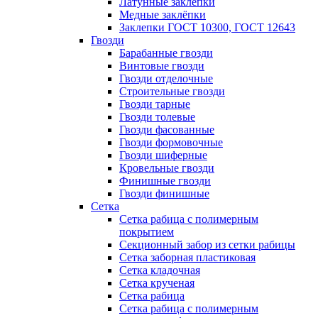
Латунные заклепки
Медные заклёпки
Заклепки ГОСТ 10300, ГОСТ 12643
Гвозди
Барабанные гвозди
Винтовые гвозди
Гвозди отделочные
Строительные гвозди
Гвозди тарные
Гвозди толевые
Гвозди фасованные
Гвозди формовочные
Гвозди шиферные
Кровельные гвозди
Финишные гвозди
Гвозди финишные
Сетка
Сетка рабица с полимерным
покрытием
Секционный забор из сетки рабицы
Сетка заборная пластиковая
Сетка кладочная
Сетка крученая
Сетка рабица
Сетка рабица с полимерным