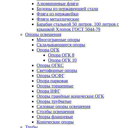
Алюминиевые фляги
Бидоны из нержавеющей стали
Фляга из нержавейки
Фляги металлические
Барабан стальной 50 литров, 100 литров с
крышкой Хлопок ГОСТ 5044-79
Опоры освещения
Многогранные опоры
Складывающиеся опоры
Опора ОГК
Опора ОГК 8
Опора ОГК 10
Опоры ОГКС
Светофорные опоры
Опоры ОСФГ
Опора парковая
Опоры торшерные
Опора НФГ
Опоры гранёные конические ОГК
Опоры трубчатые
Силовые опоры освещения
Столбы освещения
Опоры фланцевые
Конические опоры
Трубы