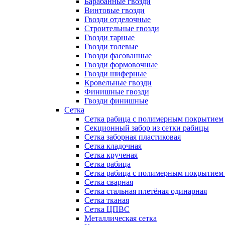
Барабанные гвозди
Винтовые гвозди
Гвозди отделочные
Строительные гвозди
Гвозди тарные
Гвозди толевые
Гвозди фасованные
Гвозди формовочные
Гвозди шиферные
Кровельные гвозди
Финишные гвозди
Гвозди финишные
Сетка
Сетка рабица с полимерным покрытием
Секционный забор из сетки рабицы
Сетка заборная пластиковая
Сетка кладочная
Сетка крученая
Сетка рабица
Сетка рабица с полимерным покрытием
Сетка сварная
Сетка стальная плетёная одинарная
Сетка тканая
Сетка ЦПВС
Металлическая сетка