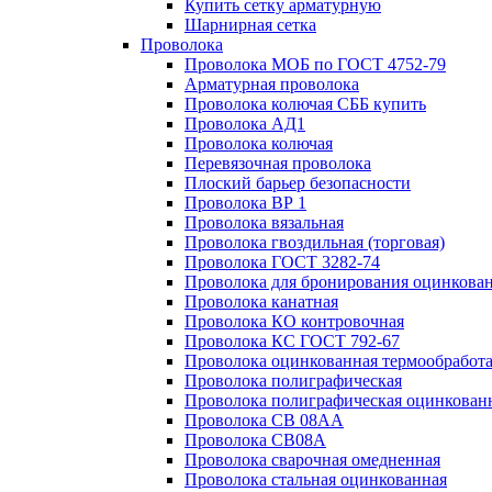
Купить сетку арматурную
Шарнирная сетка
Проволока
Проволока МОБ по ГОСТ 4752-79
Арматурная проволока
Проволока колючая СББ купить
Проволока АД1
Проволока колючая
Перевязочная проволока
Плоский барьер безопасности
Проволока ВР 1
Проволока вязальная
Проволока гвоздильная (торговая)
Проволока ГОСТ 3282-74
Проволока для бронирования оцинкова
Проволока канатная
Проволока КО контровочная
Проволока КС ГОСТ 792-67
Проволока оцинкованная термообработ
Проволока полиграфическая
Проволока полиграфическая оцинкован
Проволока СВ 08АА
Проволока СВ08А
Проволока сварочная омедненная
Проволока стальная оцинкованная