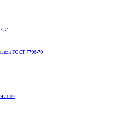
5-71
овкой ГОСТ 7796-70
7473-80