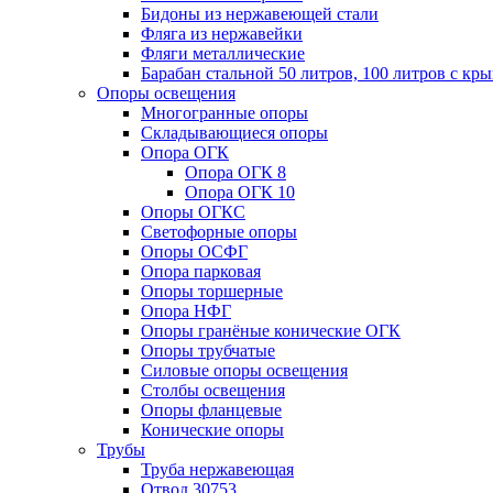
Бидоны из нержавеющей стали
Фляга из нержавейки
Фляги металлические
Барабан стальной 50 литров, 100 литров с к
Опоры освещения
Многогранные опоры
Складывающиеся опоры
Опора ОГК
Опора ОГК 8
Опора ОГК 10
Опоры ОГКС
Светофорные опоры
Опоры ОСФГ
Опора парковая
Опоры торшерные
Опора НФГ
Опоры гранёные конические ОГК
Опоры трубчатые
Силовые опоры освещения
Столбы освещения
Опоры фланцевые
Конические опоры
Трубы
Труба нержавеющая
Отвод 30753