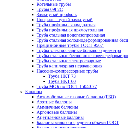
Котельные трубы
Трубы 09Г2С
Замкнутый профиль
Профиль гнутый замкнутый
Труба профильная квадратная
Труба профильная прямоугольная
Труба стальная водогазопроводная
Труба стальная холоднодеформированная бес
Прецизионные трубы ГОСТ 9567
Трубы электросварные большого диаметра
Трубы стальные бесшовные горячедеформиро
Трубы стальные электросварные
Труба капиллярная нержавеющая
Насосно-компрессорные трубы
Труба НКТ 73
Труба НКТ 60
Труба МОБ по ГОСТ 15040-77
Баллоны
Автомобильные газовые баллоны (ГБО)
Азотные баллоны
Аммиачные баллоны
Аргоновые баллоны
Ацетиленовые баллоны
Баллоны малого и среднего объема ГОСТ
Баллоны и огнетушители