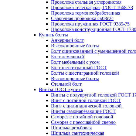
Проволока стальная углеродистая
Проволока телеграфная, ГОСТ 1668-73
Проволока термонеобработанная
Сварочная проволока св08г2с
Проволока пружинная ГОСТ 9389-75
Проволока конструкционная ГОСТ 1730
Купить болты
Анкерный болт
Высокопрочные болты
Болт оцинкованный с уменьшенной гол
Болт лемешный
Болт мебельный с усом
Болт шестигранный ГОСТ
Болты с шестигранной головкой
Высокопрочные болты
Стальной болт
Винты ГОСТ купить
Винты с полукруглой головкой ГОСТ 1
Винт с потайной головкой ГОСТ
Винт с цилиндрической головкой
Винты самонарезающие ГОСТ
Саморез с потайной головкой
Саморез с прессшайбой сверло
Шпилька резьбовая
Шпилька сантехническая