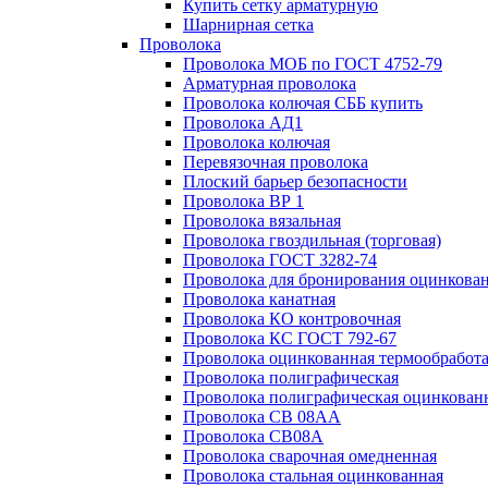
Купить сетку арматурную
Шарнирная сетка
Проволока
Проволока МОБ по ГОСТ 4752-79
Арматурная проволока
Проволока колючая СББ купить
Проволока АД1
Проволока колючая
Перевязочная проволока
Плоский барьер безопасности
Проволока ВР 1
Проволока вязальная
Проволока гвоздильная (торговая)
Проволока ГОСТ 3282-74
Проволока для бронирования оцинкова
Проволока канатная
Проволока КО контровочная
Проволока КС ГОСТ 792-67
Проволока оцинкованная термообработ
Проволока полиграфическая
Проволока полиграфическая оцинкован
Проволока СВ 08АА
Проволока СВ08А
Проволока сварочная омедненная
Проволока стальная оцинкованная