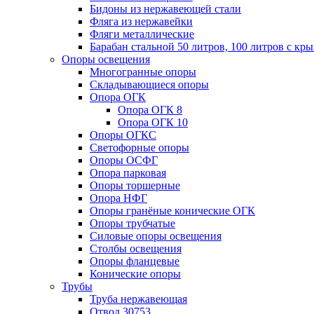
Бидоны из нержавеющей стали
Фляга из нержавейки
Фляги металлические
Барабан стальной 50 литров, 100 литров с к
Опоры освещения
Многогранные опоры
Складывающиеся опоры
Опора ОГК
Опора ОГК 8
Опора ОГК 10
Опоры ОГКС
Светофорные опоры
Опоры ОСФГ
Опора парковая
Опоры торшерные
Опора НФГ
Опоры гранёные конические ОГК
Опоры трубчатые
Силовые опоры освещения
Столбы освещения
Опоры фланцевые
Конические опоры
Трубы
Труба нержавеющая
Отвод 30753