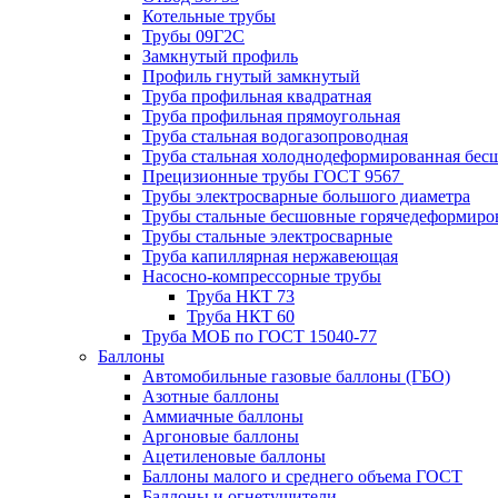
Котельные трубы
Трубы 09Г2С
Замкнутый профиль
Профиль гнутый замкнутый
Труба профильная квадратная
Труба профильная прямоугольная
Труба стальная водогазопроводная
Труба стальная холоднодеформированная бес
Прецизионные трубы ГОСТ 9567
Трубы электросварные большого диаметра
Трубы стальные бесшовные горячедеформиро
Трубы стальные электросварные
Труба капиллярная нержавеющая
Насосно-компрессорные трубы
Труба НКТ 73
Труба НКТ 60
Труба МОБ по ГОСТ 15040-77
Баллоны
Автомобильные газовые баллоны (ГБО)
Азотные баллоны
Аммиачные баллоны
Аргоновые баллоны
Ацетиленовые баллоны
Баллоны малого и среднего объема ГОСТ
Баллоны и огнетушители