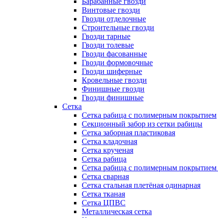
Барабанные гвозди
Винтовые гвозди
Гвозди отделочные
Строительные гвозди
Гвозди тарные
Гвозди толевые
Гвозди фасованные
Гвозди формовочные
Гвозди шиферные
Кровельные гвозди
Финишные гвозди
Гвозди финишные
Сетка
Сетка рабица с полимерным покрытием
Секционный забор из сетки рабицы
Сетка заборная пластиковая
Сетка кладочная
Сетка крученая
Сетка рабица
Сетка рабица с полимерным покрытием
Сетка сварная
Сетка стальная плетёная одинарная
Сетка тканая
Сетка ЦПВС
Металлическая сетка