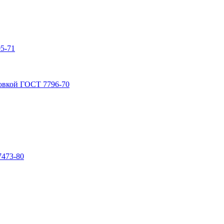
5-71
овкой ГОСТ 7796-70
7473-80