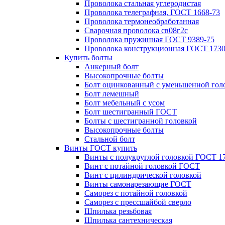
Проволока стальная углеродистая
Проволока телеграфная, ГОСТ 1668-73
Проволока термонеобработанная
Сварочная проволока св08г2с
Проволока пружинная ГОСТ 9389-75
Проволока конструкционная ГОСТ 1730
Купить болты
Анкерный болт
Высокопрочные болты
Болт оцинкованный с уменьшенной гол
Болт лемешный
Болт мебельный с усом
Болт шестигранный ГОСТ
Болты с шестигранной головкой
Высокопрочные болты
Стальной болт
Винты ГОСТ купить
Винты с полукруглой головкой ГОСТ 1
Винт с потайной головкой ГОСТ
Винт с цилиндрической головкой
Винты самонарезающие ГОСТ
Саморез с потайной головкой
Саморез с прессшайбой сверло
Шпилька резьбовая
Шпилька сантехническая