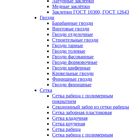
Латунные заклепки
Медные заклёпки
Заклепки ГОСТ 10300, ГОСТ 12643
Гвозди
Барабанные гвозди
Винтовые гвозди
Гвозди отделочные
Строительные гвозди
Гвозди тарные
Гвозди толевые
Гвозди фасованные
Гвозди формовочные
Гвозди шиферные
Кровельные гвозди
Финишные гвозди
Гвозди финишные
Сетка
Сетка рабица с полимерным
покрытием
Секционный забор из сетки рабицы
Сетка заборная пластиковая
Сетка кладочная
Сетка крученая
Сетка рабица
Сетка рабица с полимерным