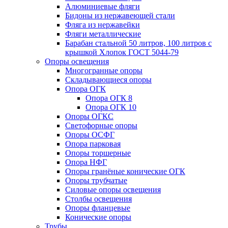
Алюминиевые фляги
Бидоны из нержавеющей стали
Фляга из нержавейки
Фляги металлические
Барабан стальной 50 литров, 100 литров с
крышкой Хлопок ГОСТ 5044-79
Опоры освещения
Многогранные опоры
Складывающиеся опоры
Опора ОГК
Опора ОГК 8
Опора ОГК 10
Опоры ОГКС
Светофорные опоры
Опоры ОСФГ
Опора парковая
Опоры торшерные
Опора НФГ
Опоры гранёные конические ОГК
Опоры трубчатые
Силовые опоры освещения
Столбы освещения
Опоры фланцевые
Конические опоры
Трубы