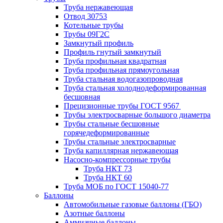
Труба нержавеющая
Отвод 30753
Котельные трубы
Трубы 09Г2С
Замкнутый профиль
Профиль гнутый замкнутый
Труба профильная квадратная
Труба профильная прямоугольная
Труба стальная водогазопроводная
Труба стальная холоднодеформированная
бесшовная
Прецизионные трубы ГОСТ 9567
Трубы электросварные большого диаметра
Трубы стальные бесшовные
горячедеформированные
Трубы стальные электросварные
Труба капиллярная нержавеющая
Насосно-компрессорные трубы
Труба НКТ 73
Труба НКТ 60
Труба МОБ по ГОСТ 15040-77
Баллоны
Автомобильные газовые баллоны (ГБО)
Азотные баллоны
Аммиачные баллоны