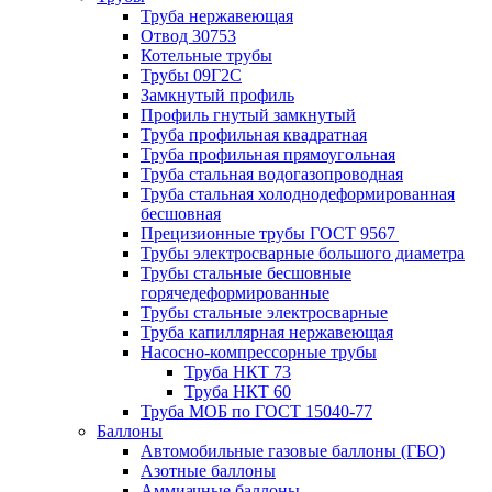
Труба нержавеющая
Отвод 30753
Котельные трубы
Трубы 09Г2С
Замкнутый профиль
Профиль гнутый замкнутый
Труба профильная квадратная
Труба профильная прямоугольная
Труба стальная водогазопроводная
Труба стальная холоднодеформированная
бесшовная
Прецизионные трубы ГОСТ 9567
Трубы электросварные большого диаметра
Трубы стальные бесшовные
горячедеформированные
Трубы стальные электросварные
Труба капиллярная нержавеющая
Насосно-компрессорные трубы
Труба НКТ 73
Труба НКТ 60
Труба МОБ по ГОСТ 15040-77
Баллоны
Автомобильные газовые баллоны (ГБО)
Азотные баллоны
Аммиачные баллоны