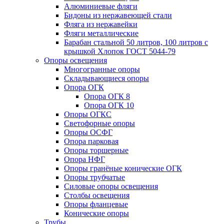
Алюминиевые фляги
Бидоны из нержавеющей стали
Фляга из нержавейки
Фляги металлические
Барабан стальной 50 литров, 100 литров с
крышкой Хлопок ГОСТ 5044-79
Опоры освещения
Многогранные опоры
Складывающиеся опоры
Опора ОГК
Опора ОГК 8
Опора ОГК 10
Опоры ОГКС
Светофорные опоры
Опоры ОСФГ
Опора парковая
Опоры торшерные
Опора НФГ
Опоры гранёные конические ОГК
Опоры трубчатые
Силовые опоры освещения
Столбы освещения
Опоры фланцевые
Конические опоры
Трубы