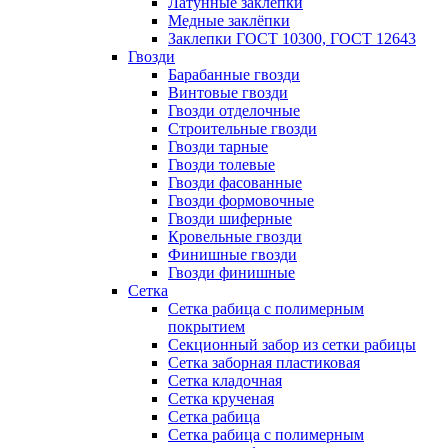
Латунные заклепки
Медные заклёпки
Заклепки ГОСТ 10300, ГОСТ 12643
Гвозди
Барабанные гвозди
Винтовые гвозди
Гвозди отделочные
Строительные гвозди
Гвозди тарные
Гвозди толевые
Гвозди фасованные
Гвозди формовочные
Гвозди шиферные
Кровельные гвозди
Финишные гвозди
Гвозди финишные
Сетка
Сетка рабица с полимерным
покрытием
Секционный забор из сетки рабицы
Сетка заборная пластиковая
Сетка кладочная
Сетка крученая
Сетка рабица
Сетка рабица с полимерным