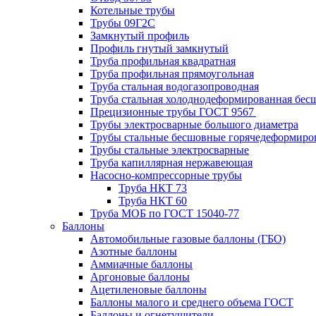
Котельные трубы
Трубы 09Г2С
Замкнутый профиль
Профиль гнутый замкнутый
Труба профильная квадратная
Труба профильная прямоугольная
Труба стальная водогазопроводная
Труба стальная холоднодеформированная бес
Прецизионные трубы ГОСТ 9567
Трубы электросварные большого диаметра
Трубы стальные бесшовные горячедеформиро
Трубы стальные электросварные
Труба капиллярная нержавеющая
Насосно-компрессорные трубы
Труба НКТ 73
Труба НКТ 60
Труба МОБ по ГОСТ 15040-77
Баллоны
Автомобильные газовые баллоны (ГБО)
Азотные баллоны
Аммиачные баллоны
Аргоновые баллоны
Ацетиленовые баллоны
Баллоны малого и среднего объема ГОСТ
Баллоны и огнетушители