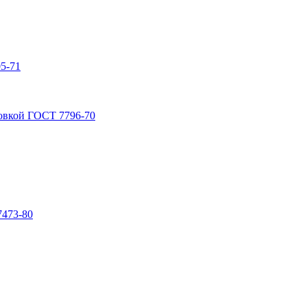
5-71
овкой ГОСТ 7796-70
7473-80