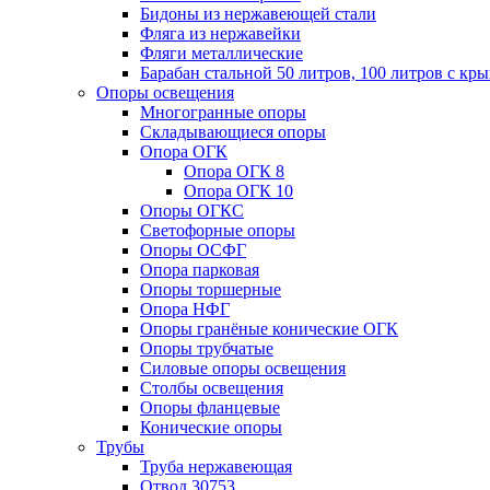
Бидоны из нержавеющей стали
Фляга из нержавейки
Фляги металлические
Барабан стальной 50 литров, 100 литров с к
Опоры освещения
Многогранные опоры
Складывающиеся опоры
Опора ОГК
Опора ОГК 8
Опора ОГК 10
Опоры ОГКС
Светофорные опоры
Опоры ОСФГ
Опора парковая
Опоры торшерные
Опора НФГ
Опоры гранёные конические ОГК
Опоры трубчатые
Силовые опоры освещения
Столбы освещения
Опоры фланцевые
Конические опоры
Трубы
Труба нержавеющая
Отвод 30753