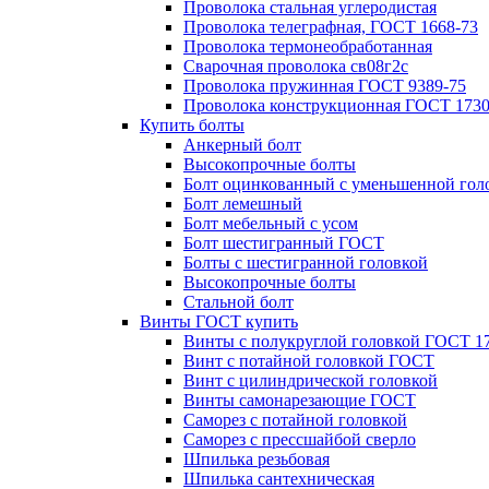
Проволока стальная углеродистая
Проволока телеграфная, ГОСТ 1668-73
Проволока термонеобработанная
Сварочная проволока св08г2с
Проволока пружинная ГОСТ 9389-75
Проволока конструкционная ГОСТ 1730
Купить болты
Анкерный болт
Высокопрочные болты
Болт оцинкованный с уменьшенной гол
Болт лемешный
Болт мебельный с усом
Болт шестигранный ГОСТ
Болты с шестигранной головкой
Высокопрочные болты
Стальной болт
Винты ГОСТ купить
Винты с полукруглой головкой ГОСТ 1
Винт с потайной головкой ГОСТ
Винт с цилиндрической головкой
Винты самонарезающие ГОСТ
Саморез с потайной головкой
Саморез с прессшайбой сверло
Шпилька резьбовая
Шпилька сантехническая