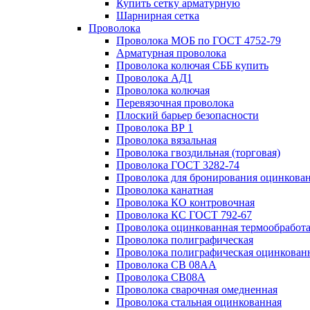
Купить сетку арматурную
Шарнирная сетка
Проволока
Проволока МОБ по ГОСТ 4752-79
Арматурная проволока
Проволока колючая СББ купить
Проволока АД1
Проволока колючая
Перевязочная проволока
Плоский барьер безопасности
Проволока ВР 1
Проволока вязальная
Проволока гвоздильная (торговая)
Проволока ГОСТ 3282-74
Проволока для бронирования оцинкова
Проволока канатная
Проволока КО контровочная
Проволока КС ГОСТ 792-67
Проволока оцинкованная термообработ
Проволока полиграфическая
Проволока полиграфическая оцинкован
Проволока СВ 08АА
Проволока СВ08А
Проволока сварочная омедненная
Проволока стальная оцинкованная