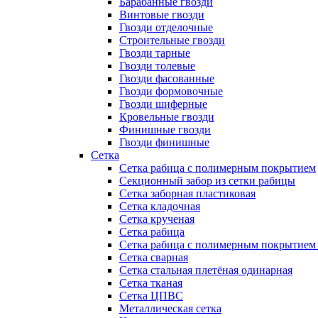
Барабанные гвозди
Винтовые гвозди
Гвозди отделочные
Строительные гвозди
Гвозди тарные
Гвозди толевые
Гвозди фасованные
Гвозди формовочные
Гвозди шиферные
Кровельные гвозди
Финишные гвозди
Гвозди финишные
Сетка
Сетка рабица с полимерным покрытием
Секционный забор из сетки рабицы
Сетка заборная пластиковая
Сетка кладочная
Сетка крученая
Сетка рабица
Сетка рабица с полимерным покрытием
Сетка сварная
Сетка стальная плетёная одинарная
Сетка тканая
Сетка ЦПВС
Металлическая сетка