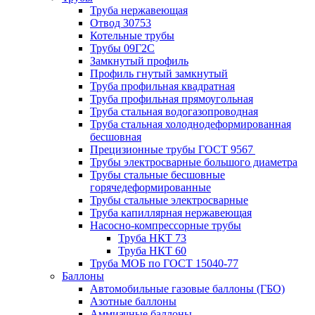
Труба нержавеющая
Отвод 30753
Котельные трубы
Трубы 09Г2С
Замкнутый профиль
Профиль гнутый замкнутый
Труба профильная квадратная
Труба профильная прямоугольная
Труба стальная водогазопроводная
Труба стальная холоднодеформированная
бесшовная
Прецизионные трубы ГОСТ 9567
Трубы электросварные большого диаметра
Трубы стальные бесшовные
горячедеформированные
Трубы стальные электросварные
Труба капиллярная нержавеющая
Насосно-компрессорные трубы
Труба НКТ 73
Труба НКТ 60
Труба МОБ по ГОСТ 15040-77
Баллоны
Автомобильные газовые баллоны (ГБО)
Азотные баллоны
Аммиачные баллоны