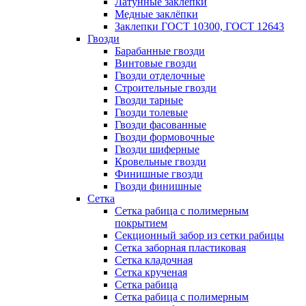
Латунные заклепки
Медные заклёпки
Заклепки ГОСТ 10300, ГОСТ 12643
Гвозди
Барабанные гвозди
Винтовые гвозди
Гвозди отделочные
Строительные гвозди
Гвозди тарные
Гвозди толевые
Гвозди фасованные
Гвозди формовочные
Гвозди шиферные
Кровельные гвозди
Финишные гвозди
Гвозди финишные
Сетка
Сетка рабица с полимерным
покрытием
Секционный забор из сетки рабицы
Сетка заборная пластиковая
Сетка кладочная
Сетка крученая
Сетка рабица
Сетка рабица с полимерным