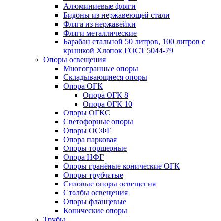
Алюминиевые фляги
Бидоны из нержавеющей стали
Фляга из нержавейки
Фляги металлические
Барабан стальной 50 литров, 100 литров с
крышкой Хлопок ГОСТ 5044-79
Опоры освещения
Многогранные опоры
Складывающиеся опоры
Опора ОГК
Опора ОГК 8
Опора ОГК 10
Опоры ОГКС
Светофорные опоры
Опоры ОСФГ
Опора парковая
Опоры торшерные
Опора НФГ
Опоры гранёные конические ОГК
Опоры трубчатые
Силовые опоры освещения
Столбы освещения
Опоры фланцевые
Конические опоры
Трубы