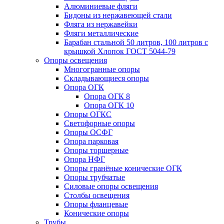
Алюминиевые фляги
Бидоны из нержавеющей стали
Фляга из нержавейки
Фляги металлические
Барабан стальной 50 литров, 100 литров с
крышкой Хлопок ГОСТ 5044-79
Опоры освещения
Многогранные опоры
Складывающиеся опоры
Опора ОГК
Опора ОГК 8
Опора ОГК 10
Опоры ОГКС
Светофорные опоры
Опоры ОСФГ
Опора парковая
Опоры торшерные
Опора НФГ
Опоры гранёные конические ОГК
Опоры трубчатые
Силовые опоры освещения
Столбы освещения
Опоры фланцевые
Конические опоры
Трубы