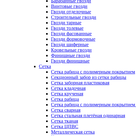
Барабанные гвозди
Винтовые гвозди
Гвозди отделочные
Строительные гвозди
Гвозди тарные
Гвозди толевые
Гвозди фасованные
Гвозди формовочные
Гвозди шиферные
Кровельные гвозди
Финишные гвозди
Гвозди финишные
Сетка
Сетка рабица с полимерным покрытием
Секционный забор из сетки рабицы
Сетка заборная пластиковая
Сетка кладочная
Сетка крученая
Сетка рабица
Сетка рабица с полимерным покрытием
Сетка сварная
Сетка стальная плетёная одинарная
Сетка тканая
Сетка ЦПВС
Металлическая сетка