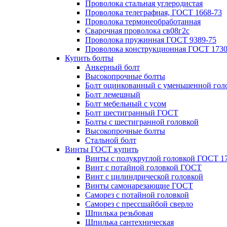
Проволока стальная углеродистая
Проволока телеграфная, ГОСТ 1668-73
Проволока термонеобработанная
Сварочная проволока св08г2с
Проволока пружинная ГОСТ 9389-75
Проволока конструкционная ГОСТ 1730
Купить болты
Анкерный болт
Высокопрочные болты
Болт оцинкованный с уменьшенной гол
Болт лемешный
Болт мебельный с усом
Болт шестигранный ГОСТ
Болты с шестигранной головкой
Высокопрочные болты
Стальной болт
Винты ГОСТ купить
Винты с полукруглой головкой ГОСТ 1
Винт с потайной головкой ГОСТ
Винт с цилиндрической головкой
Винты самонарезающие ГОСТ
Саморез с потайной головкой
Саморез с прессшайбой сверло
Шпилька резьбовая
Шпилька сантехническая