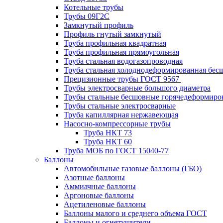
Котельные трубы
Трубы 09Г2С
Замкнутый профиль
Профиль гнутый замкнутый
Труба профильная квадратная
Труба профильная прямоугольная
Труба стальная водогазопроводная
Труба стальная холоднодеформированная бес
Прецизионные трубы ГОСТ 9567
Трубы электросварные большого диаметра
Трубы стальные бесшовные горячедеформиро
Трубы стальные электросварные
Труба капиллярная нержавеющая
Насосно-компрессорные трубы
Труба НКТ 73
Труба НКТ 60
Труба МОБ по ГОСТ 15040-77
Баллоны
Автомобильные газовые баллоны (ГБО)
Азотные баллоны
Аммиачные баллоны
Аргоновые баллоны
Ацетиленовые баллоны
Баллоны малого и среднего объема ГОСТ
Баллоны и огнетушители