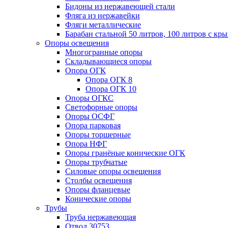
Бидоны из нержавеющей стали
Фляга из нержавейки
Фляги металлические
Барабан стальной 50 литров, 100 литров с к
Опоры освещения
Многогранные опоры
Складывающиеся опоры
Опора ОГК
Опора ОГК 8
Опора ОГК 10
Опоры ОГКС
Светофорные опоры
Опоры ОСФГ
Опора парковая
Опоры торшерные
Опора НФГ
Опоры гранёные конические ОГК
Опоры трубчатые
Силовые опоры освещения
Столбы освещения
Опоры фланцевые
Конические опоры
Трубы
Труба нержавеющая
Отвод 30753