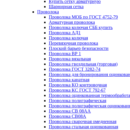
Купить сетку арматурную
Шарнирная сетка
Проволока
Проволока МОБ по ГОСТ 4752-79
Арматурная проволока
Проволока колючая СББ купить
Проволока АД1
Проволока колючая
Перевязочная проволока
Плоский барьер безопасности
Проволока ВР 1
Проволока вязальная
Проволока гвоздильная (торговая)
Проволока ГОСТ 3282-74
Проволока для бронирования оцинкова
Проволока канатная
Проволока КО контровочная
Проволока КС ГОСТ 792-67
Проволока оцинкованная термообработ
Проволока полиграфическая
Проволока полиграфическая оцинкован
Проволока СВ 08АА
Проволока СВ08А
Проволока сварочная омедненная
Проволока стальная оцинкованная