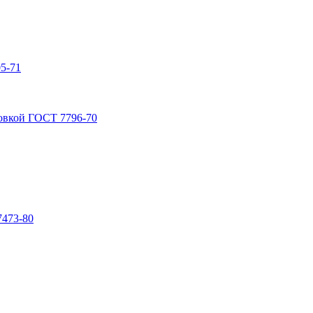
5-71
овкой ГОСТ 7796-70
7473-80