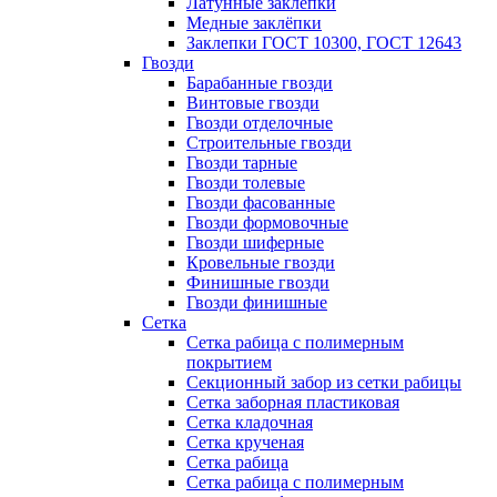
Латунные заклепки
Медные заклёпки
Заклепки ГОСТ 10300, ГОСТ 12643
Гвозди
Барабанные гвозди
Винтовые гвозди
Гвозди отделочные
Строительные гвозди
Гвозди тарные
Гвозди толевые
Гвозди фасованные
Гвозди формовочные
Гвозди шиферные
Кровельные гвозди
Финишные гвозди
Гвозди финишные
Сетка
Сетка рабица с полимерным
покрытием
Секционный забор из сетки рабицы
Сетка заборная пластиковая
Сетка кладочная
Сетка крученая
Сетка рабица
Сетка рабица с полимерным