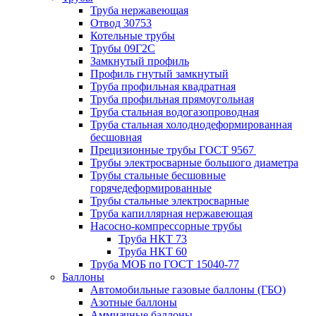
Труба нержавеющая
Отвод 30753
Котельные трубы
Трубы 09Г2С
Замкнутый профиль
Профиль гнутый замкнутый
Труба профильная квадратная
Труба профильная прямоугольная
Труба стальная водогазопроводная
Труба стальная холоднодеформированная
бесшовная
Прецизионные трубы ГОСТ 9567
Трубы электросварные большого диаметра
Трубы стальные бесшовные
горячедеформированные
Трубы стальные электросварные
Труба капиллярная нержавеющая
Насосно-компрессорные трубы
Труба НКТ 73
Труба НКТ 60
Труба МОБ по ГОСТ 15040-77
Баллоны
Автомобильные газовые баллоны (ГБО)
Азотные баллоны
Аммиачные баллоны