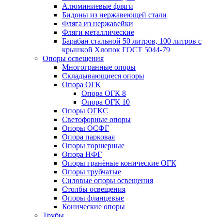
Алюминиевые фляги
Бидоны из нержавеющей стали
Фляга из нержавейки
Фляги металлические
Барабан стальной 50 литров, 100 литров с
крышкой Хлопок ГОСТ 5044-79
Опоры освещения
Многогранные опоры
Складывающиеся опоры
Опора ОГК
Опора ОГК 8
Опора ОГК 10
Опоры ОГКС
Светофорные опоры
Опоры ОСФГ
Опора парковая
Опоры торшерные
Опора НФГ
Опоры гранёные конические ОГК
Опоры трубчатые
Силовые опоры освещения
Столбы освещения
Опоры фланцевые
Конические опоры
Трубы