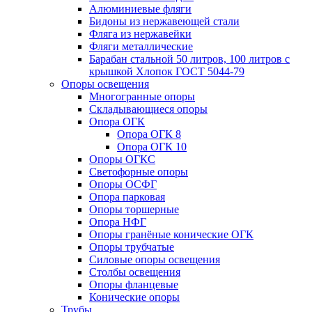
Алюминиевые фляги
Бидоны из нержавеющей стали
Фляга из нержавейки
Фляги металлические
Барабан стальной 50 литров, 100 литров с
крышкой Хлопок ГОСТ 5044-79
Опоры освещения
Многогранные опоры
Складывающиеся опоры
Опора ОГК
Опора ОГК 8
Опора ОГК 10
Опоры ОГКС
Светофорные опоры
Опоры ОСФГ
Опора парковая
Опоры торшерные
Опора НФГ
Опоры гранёные конические ОГК
Опоры трубчатые
Силовые опоры освещения
Столбы освещения
Опоры фланцевые
Конические опоры
Трубы