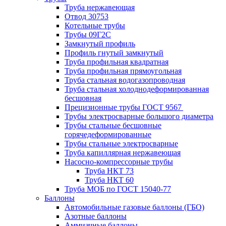
Труба нержавеющая
Отвод 30753
Котельные трубы
Трубы 09Г2С
Замкнутый профиль
Профиль гнутый замкнутый
Труба профильная квадратная
Труба профильная прямоугольная
Труба стальная водогазопроводная
Труба стальная холоднодеформированная
бесшовная
Прецизионные трубы ГОСТ 9567
Трубы электросварные большого диаметра
Трубы стальные бесшовные
горячедеформированные
Трубы стальные электросварные
Труба капиллярная нержавеющая
Насосно-компрессорные трубы
Труба НКТ 73
Труба НКТ 60
Труба МОБ по ГОСТ 15040-77
Баллоны
Автомобильные газовые баллоны (ГБО)
Азотные баллоны
Аммиачные баллоны