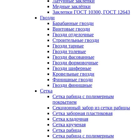
Латунные заклепки
Медные заклёпки
Заклепки ГОСТ 10300, ГОСТ 12643
Гвозди
Барабанные гвозди
Винтовые гвозди
Гвозди отделочные
Строительные гвозди
Гвозди тарные
Гвозди толевые
Гвозди фасованные
Гвозди формовочные
Гвозди шиферные
Кровельные гвозди
Финишные гвозди
Гвозди финишные
Сетка
Сетка рабица с полимерным
покрытием
Секционный забор из сетки рабицы
Сетка заборная пластиковая
Сетка кладочная
Сетка крученая
Сетка рабица
Сетка рабица с полимерным